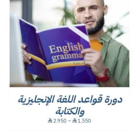
دورة قواعد اللغة الإنجليزية
والكتابة
نطاق
2.950
–
1.550
⃁
⃁
السعر:
من
خلال