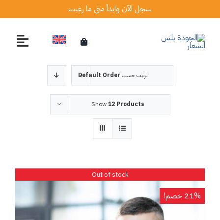
Ski
سجل الآن وابدأ متى ما رغبت
t
conten
ترتيب حسب
Default Order
Show
12 Products
Out of stock
21% خصم!