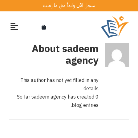
Ski
سجل الآن وابدأ متى ما رغبت
t
conten
About
sadeem
agency
This author has not yet filled in any
details.
So far sadeem agency has created 0
blog entries.