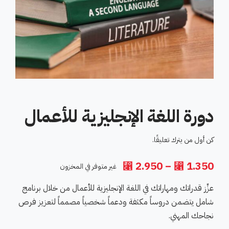
دورة اللغة الإنجليزية للأعمال
كن أول من يترك تعليقًا.
2.950
–
1.350
نطاق
⃁
⃁
غير متوفر في المخزون
السعر:
من
عزِّز قدراتك ومهاراتك في اللغة الإنجليزية للأعمال من خلال برنامج
شامل يتضمن دروساً مكثفة ودعماً شخصياً مصمماً لتعزيز فرص
خلال
نجاحك المهني.