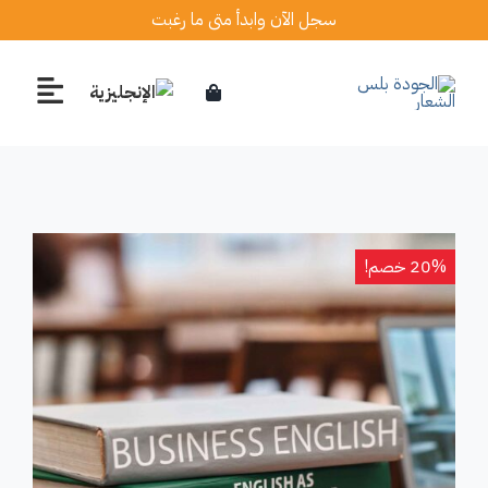
Ski
سجل الآن وابدأ متى ما رغبت
t
conten
20% خصم!