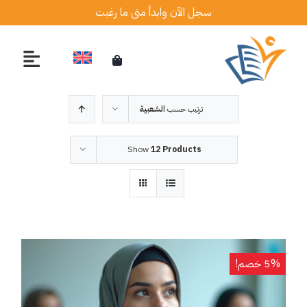
Ski
سجل الآن وابدأ متى ما رغبت
t
conten
ترتيب حسب
الشعبية
Show
12 Products
5% خصم!