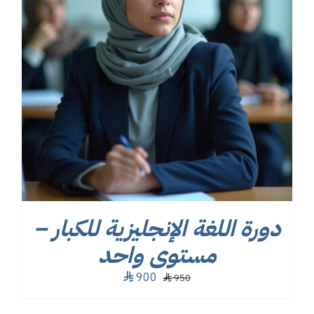
دورة اللغة الإنجليزية للكبار –
مستوى واحد
السعر
السعر
900
⃁
950
⃁
الأصلي
الحالي
هو:
هو:
⃁ 900.
⃁ 950.