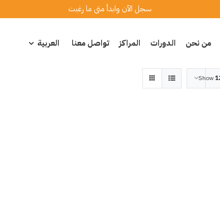
سجل الآن وابدأ متى ما رغبت
من نحن
الدورات
المراكز
تواصل معنا
العربية
Show
1
التفاصيل