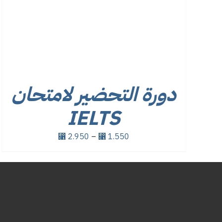
دورة التحضير لامتحان
IELTS
نطاق
2.950
–
1.550
⃁
⃁
السعر:
من
خلال