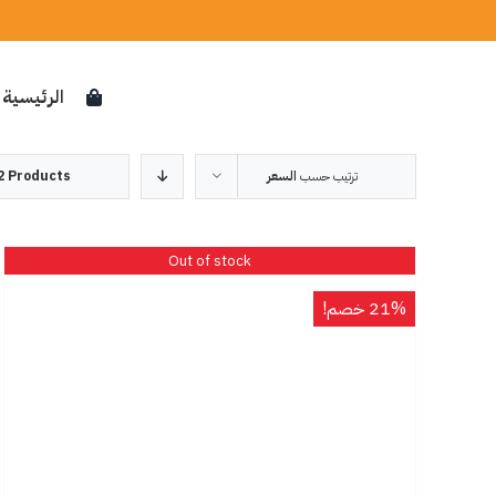
Ski
t
conten
الرئيسية
ترتيب حسب
السعر
2 Products
Out of stock
21% خصم!